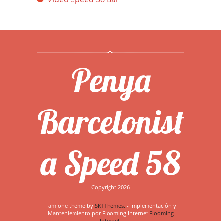
Penya
Barcelonist
a Speed 58
Copyright 2026
I am one theme by
SKTThemes.
- Implementación y
Manteniemiento por Flooming Internet
Flooming
Internet.