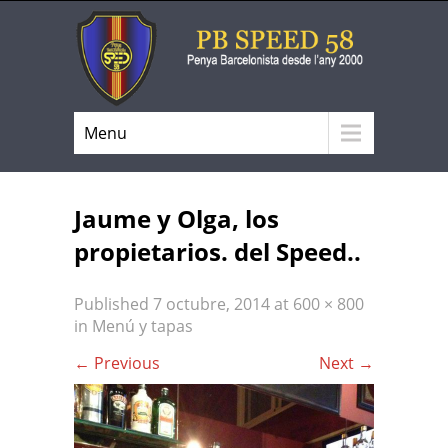
Menu
Jaume y Olga, los
propietarios. del Speed..
Published
7 octubre, 2014
at
600 × 800
in
Menú y tapas
←
Previous
Next
→